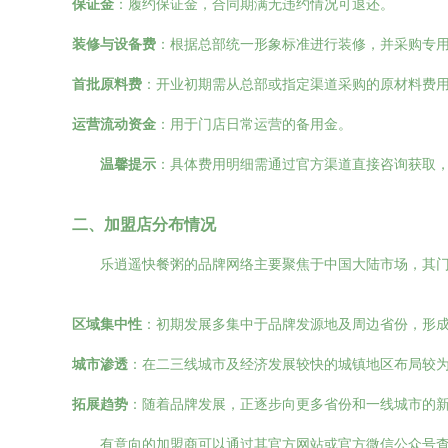
保证金
：履约保证金，合同期满无违约情况可退还。
装修与设备费
：根据总部统一形象标准进行装修，并采购专
首批原料费
：开业初期需从总部或指定渠道采购的原材料费
运营流动资金
：用于门店日常运营的备用金。
温馨提示
：具体费用明细需通过官方渠道直接咨询获取
二、加盟店分布情况
乐逍遥快餐粥的品牌网络主要聚焦于中国大陆市场，其
区域集中性
：初期发展多集中于品牌发源地及周边省份，形
城市渗透
：在二三线城市及经济发展较快的城镇地区布局较
拓展趋势
：随着品牌发展，正逐步向更多省份和一线城市的
有意向的加盟商可以通过其官方网站或官方微信公众号