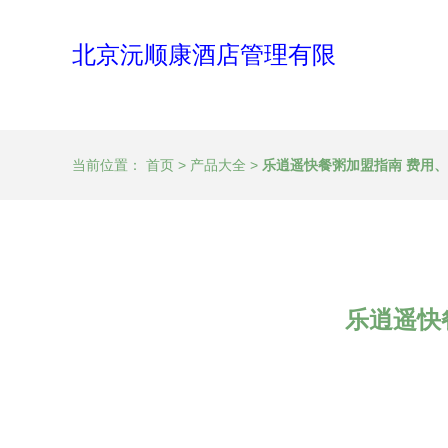
北京沅顺康酒店管理有限
当前位置：
首页
>
产品大全
>
乐逍遥快餐粥加盟指南 费用
乐逍遥快