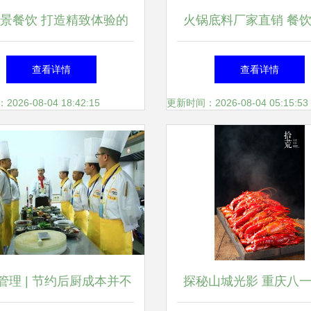
景餐饮 打造精致体验的
火锅底料厂家直销 餐
色产品与智慧管理新方案
为何这么钟爱它？
查看详情
查看详情
26-08-04 18:42:15
更新时间：2026-08-04 05:15:53
管理 | 节约后厨成本并不
探秘山城光影 重庆八