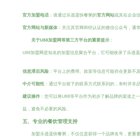
官方加盟电话
：请通过乐逍遥快餐粥的
官方网站
或其在企业
官方网站与新媒体
：关注其官网和经认证的微信公众号，通
关于U88加盟网等第三方平台的重要提示
：
U88加盟网是知名的加盟信息聚合平台，它可能收录了乐逍
信息滞后风险
：平台上的费用、政策等信息可能存在更新不
中介可能性
：通过平台留下的联系方式联系到的，有时并非
建议操作
：您可以将U88等平台作为初步了解品牌的渠道之
益，避免不必要的风险。
五、专业的餐饮管理支持
加盟乐逍遥快餐粥，不仅仅是获得一个品牌名号，更重